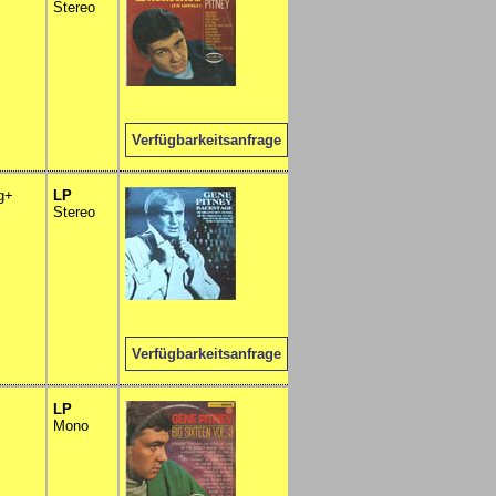
Stereo
Verfügbarkeitsanfrage
vg+
LP
Stereo
Verfügbarkeitsanfrage
LP
Mono