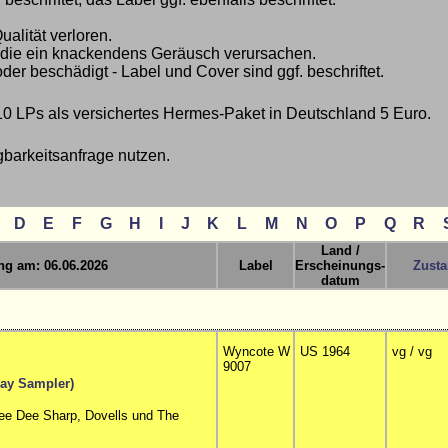
ualität verloren.
r, die ein knackendens Geräusch verursachen.
oder beschädigt - Label und Cover sind ggf. beschriftet.
10 LPs als versichertes Hermes-Paket in Deutschland 5 Euro.
gbarkeitsanfrage nutzen.
D
E
F
G
H
I
J
K
L
M
N
O
P
Q
R
Land /
ung am: 06.06.2026
Label
Erscheinungs-
Zust
datum
Wyncote W
US 1964
vg / vg
9007
kway Sampler)
ee Dee Sharp, Dovells und The