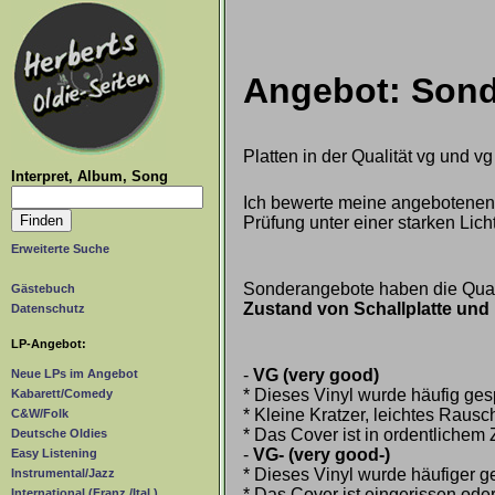
Angebot: Son
Platten in der Qualität vg und v
Interpret, Album, Song
Ich bewerte meine angebotenen
Prüfung unter einer starken Lic
Erweiterte Suche
Sonderangebote haben die Qualit
Gästebuch
Zustand von Schallplatte und 
Datenschutz
LP-Angebot:
-
VG (very good)
Neue LPs im Angebot
* Dieses Vinyl wurde häufig gesp
Kabarett/Comedy
* Kleine Kratzer, leichtes Raus
C&W/Folk
* Das Cover ist in ordentlichem
Deutsche Oldies
-
VG- (very good-)
Easy Listening
* Dieses Vinyl wurde häufiger ge
Instrumental/Jazz
* Das Cover ist eingerissen oder 
International (Franz./Ital.)