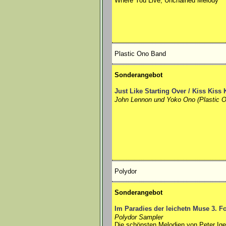
Where You Live, Unchained Melody
Plastic Ono Band
Sonderangebot
Just Like Starting Over / Kiss Kiss 
John Lennon und Yoko Ono (Plastic 
Polydor
Sonderangebot
Im Paradies der leichetn Muse 3. F
Polydor Sampler
Die schönsten Melodien von Peter Igel