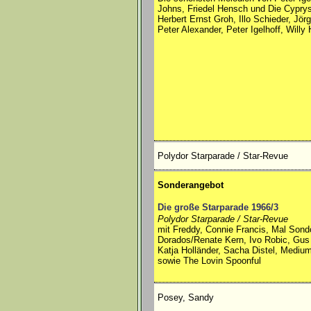
Johns, Friedel Hensch und Die Cyprys
Herbert Ernst Groh, Illo Schieder, Jör
Peter Alexander, Peter Igelhoff, Willy
Polydor Starparade / Star-Revue
Sonderangebot
Die große Starparade 1966/3
Polydor Starparade / Star-Revue
mit Freddy, Connie Francis, Mal Sondoi
Dorados/Renate Kern, Ivo Robic, Gu
Katja Holländer, Sacha Distel, Medium 
sowie The Lovin Spoonful
Posey, Sandy