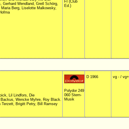
FI (Club
, Gerhard Wendland, Gretl Schörg,
Ed.)
g Maria Berg, Liselotte Malkowsky,
 Hofma
D 1966
vg - / vg+
Polydor 249
060 Stern-
ck, Lil Lindfors, Die
Musik
s Backus, Wencke Myhre, Roy Black.
Terzett, Brigitt Petry, Bill Ramsey