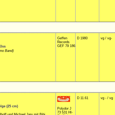
Geffen
D 1980
vg / vg-
Records
GEF 79 186
KIss
Ono Band)
D 11.61
vg - / vg
olge (25 cm)
Polydor J
73 531 HI-
hoff und Michael Jary mit Bibi