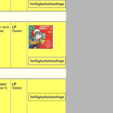
Verfügbarkeitsanfrage
r noch
LP
han,
Stereo
n
Verfügbarkeitsanfrage
,aber
LP
ise S.
Stereo
Verfügbarkeitsanfrage