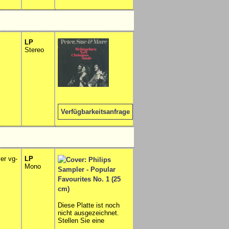
LP
Stereo
Verfügbarkeitsanfrage
ver vg-
LP
Mono
Diese Platte ist noch
nicht ausgezeichnet.
Stellen Sie eine