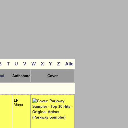
S
T
U
V
W
X
Y
Z
Alle
and
Aufnahme
Cover
LP
Mono