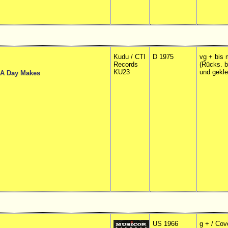
Kudu / CTI
D 1975
vg + bis 
Records
(Rücks. 
KU23
und gekle
 A Day Makes
US 1966
g + / Cov