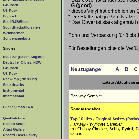
-
G (good)
GB-Rock
* dieses Vinyl hat erheblich an Q
US-Rock
* Die Platte hat größere Kratze
Poprock
* Das Cover ist stark abgenutzt 
Soul/R&B/Blues
Soundtracks/Hörspiele
Weihnachten
Porto und Verpackung für 3 bis 
Sonderangebote
Für Bestellungen bitte die Verfü
Singles:
Neue Singles im Angebot
Deutsche (Oldies, NDW)
GB-Rock
Neuzugänge
A
B
C
US-Rock
Rock/Pop (70er/80er)
Letzte Aktualisier
Soundtracks
Instrumental
Parkway Sampler
International
Bücher, Poster o.ä.
Sonderangebot
Qualitätstufen
Top 10 Hits - Original Artists (Par
Parkway / Wyncote Sampler
Record Shops
mit Chubby Checker, Bobby Rydell, D
Artist Gallery
Orlons
Record Label Gallery