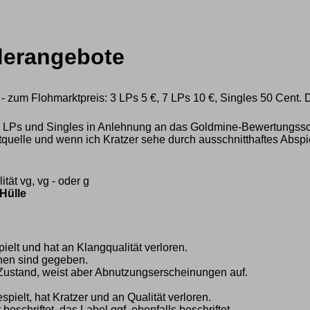
derangebote
g - zum Flohmarktpreis: 3 LPs 5 €, 7 LPs 10 €, Singles 50 Cent. D
 LPs und Singles in Anlehnung an das Goldmine-Bewertungssc
htquelle und wenn ich Kratzer sehe durch ausschnitthaftes Abspi
ät vg, vg - oder g
Hülle
ielt und hat an Klangqualität verloren.
chen sind gegeben.
 Zustand, weist aber Abnutzungserscheinungen auf.
spielt, hat Kratzer und an Qualität verloren.
beschriftet, das Label ggf. ebenfalls beschriftet.