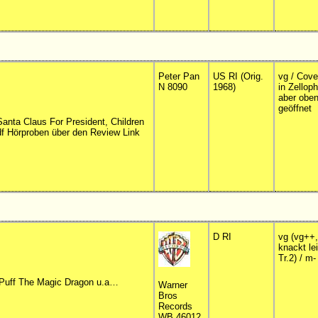
Peter Pan
US RI (Orig.
vg / Cove
N 8090
1968)
in Zellop
aber obe
geöffnet
anta Claus For President, Children
ndf Hörproben über den Review Link
D RI
vg (vg++
knackt le
Tr.2) / m-
 Puff The Magic Dragon u.a…
Warner
Bros
Records
WB 46012