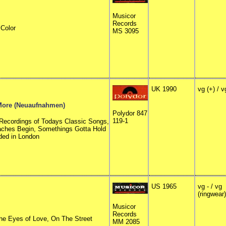
Musicor
Records
Color
MS 3095
UK 1990
vg (+) / 
 More (Neuaufnahmen)
Polydor 847
119-1
w Recordings of Todays Classic Songs,
aches Begin, Somethings Gotta Hold
rded in London
US 1965
vg - / vg
(ringwear)
Musicor
Records
he Eyes of Love, On The Street
MM 2085