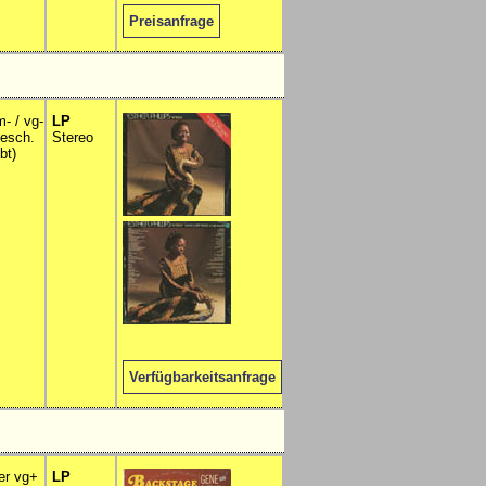
Preisanfrage
m- / vg-
LP
besch.
Stereo
bt)
Verfügbarkeitsanfrage
er vg+
LP