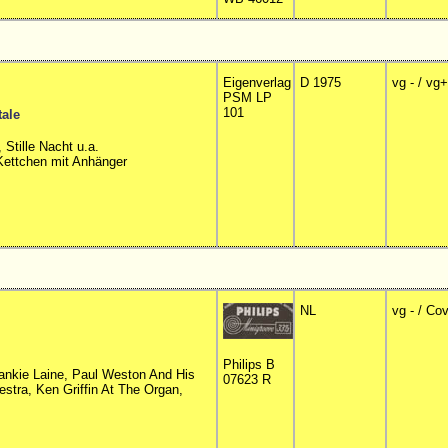
Eigenverlag
D 1975
vg - / vg+
PSM LP
101
tale
 Stille Nacht u.a.
 Kettchen mit Anhänger
NL
vg - / Co
Philips B
rankie Laine, Paul Weston And His
07623 R
stra, Ken Griffin At The Organ,