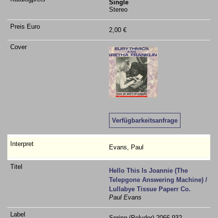
Single
Stereo
2,00 €
Verfügbarkeitsanfrage
Evans, Paul
Hello This Is Joannie (The
Telepgone Answering Machine) /
Lullabye Tissue Paperr Co.
Paul Evans
Spring (Polydor) 2066 932