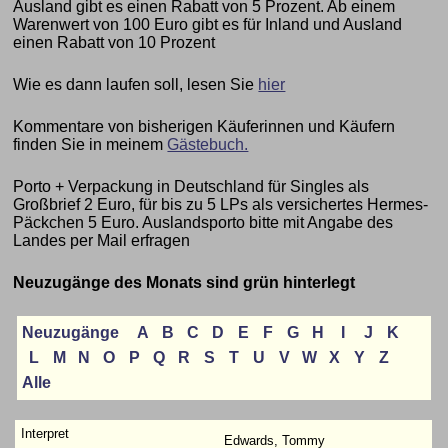
Ausland gibt es einen Rabatt von 5 Prozent. Ab einem
Warenwert von 100 Euro gibt es für Inland und Ausland
einen Rabatt von 10 Prozent
Wie es dann laufen soll, lesen Sie
hier
Kommentare von bisherigen Käuferinnen und Käufern
finden Sie in meinem
Gästebuch.
Porto + Verpackung in Deutschland für Singles als
Großbrief 2 Euro, für bis zu 5 LPs als versichertes Hermes-
Päckchen 5 Euro. Auslandsporto bitte mit Angabe des
Landes per Mail erfragen
Neuzugänge des Monats sind grün hinterlegt
Neuzugänge
A
B
C
D
E
F
G
H
I
J
K
L
M
N
O
P
Q
R
S
T
U
V
W
X
Y
Z
Alle
Edwards, Tommy