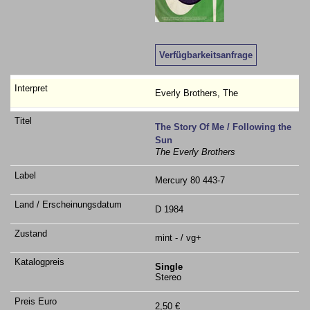
Verfügbarkeitsanfrage
Everly Brothers, The
The Story Of Me / Following the
Sun
The Everly Brothers
Mercury 80 443-7
D 1984
mint - / vg+
Single
Stereo
2,50 €