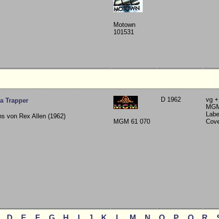
Motown
101531
D 1962
vg +
a Trapper
MG
Labe
ns von Rex Allen (1962)
MGM 61 070
Cov
D
E
F
G
H
I
J
K
L
M
N
O
P
Q
R