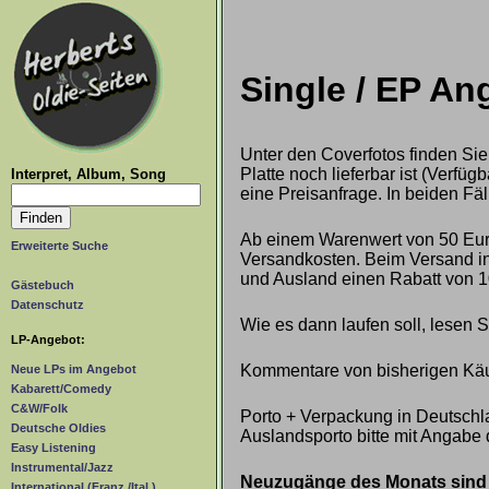
Single / EP A
Unter den Coverfotos finden Sie
Platte noch lieferbar ist (Verf
Interpret, Album, Song
eine Preisanfrage. In beiden Fäl
Ab einem Warenwert von 50 Euro
Erweiterte Suche
Versandkosten. Beim Versand ins
und Ausland einen Rabatt von 1
Gästebuch
Datenschutz
Wie es dann laufen soll, lesen 
LP-Angebot:
Kommentare von bisherigen Käu
Neue LPs im Angebot
Kabarett/Comedy
C&W/Folk
Porto + Verpackung in Deutschla
Deutsche Oldies
Auslandsporto bitte mit Angabe 
Easy Listening
Instrumental/Jazz
Neuzugänge des Monats sind g
International (Franz./Ital.)