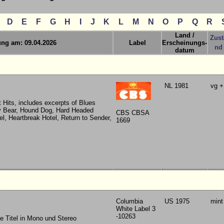
D
E
F
G
H
I
J
K
L
M
N
O
P
Q
R
Land /
Zust
ung am: 09.04.2026
Label
Erscheinungs-
nd
datum
NL 1981
vg +
 Hits, includes excerpts of Blues
y Bear, Hound Dog, Hard Headed
CBS CBSA
, Heartbreak Hotel, Return to Sender,
1669
Columbia
US 1975
mint
White Label 3
-10263
e Titel in Mono und Stereo