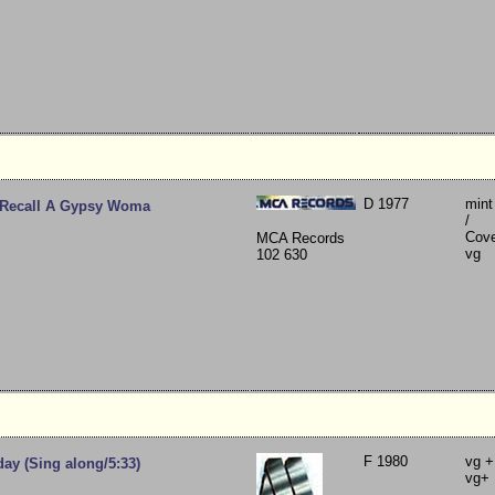
D 1977
mint
 Recall A Gypsy Woma
/
Cov
MCA Records
vg
102 630
F 1980
vg +
day (Sing along/5:33)
vg+