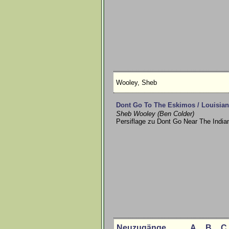
Wooley, Sheb
Dont Go To The Eskimos / Louisian
Sheb Wooley (Ben Colder)
Persiflage zu Dont Go Near The India
Neuzugänge
A
B
C