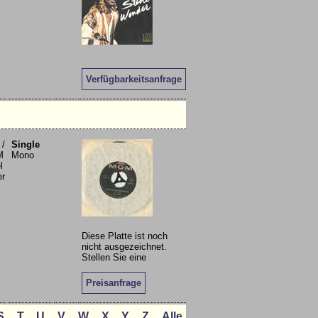
Verfügbarkeitsanfrage
 /
Single
M
Mono
l
er
Diese Platte ist noch
nicht ausgezeichnet.
Stellen Sie eine
Preisanfrage
S
T
U
V
W
X
Y
Z
Alle