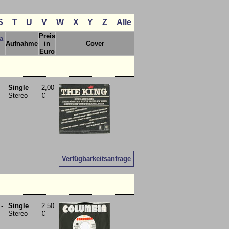
S
T
U
V
W
X
Y
Z
Alle
Preis
a
Aufnahme
in
Cover
Euro
Single
2,00
Stereo
€
Verfügbarkeitsanfrage
 -
Single
2.50
Stereo
€