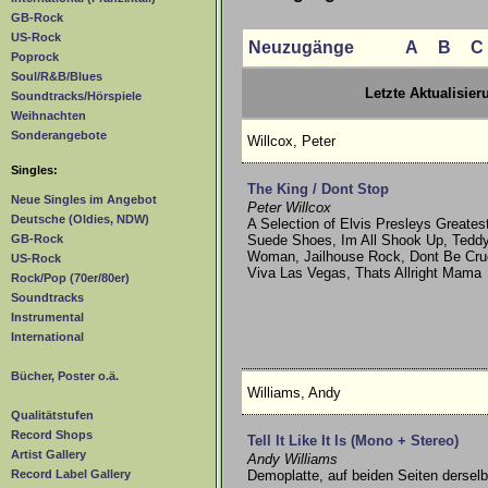
GB-Rock
US-Rock
Neuzugänge
A
B
C
Poprock
Soul/R&B/Blues
Letzte Aktualisier
Soundtracks/Hörspiele
Weihnachten
Sonderangebote
Willcox, Peter
Singles:
The King / Dont Stop
Neue Singles im Angebot
Peter Willcox
Deutsche (Oldies, NDW)
A Selection of Elvis Presleys Greatest
Suede Shoes, Im All Shook Up, Tedd
GB-Rock
Woman, Jailhouse Rock, Dont Be Cruel
US-Rock
Viva Las Vegas, Thats Allright Mama
Rock/Pop (70er/80er)
Soundtracks
Instrumental
International
Bücher, Poster o.ä.
Williams, Andy
Qualitätstufen
Record Shops
Tell It Like It Is (Mono + Stereo)
Artist Gallery
Andy Williams
Demoplatte, auf beiden Seiten derselb
Record Label Gallery