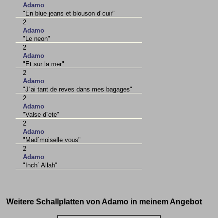
Adamo
"En blue jeans et blouson d´cuir"
2
Adamo
"Le neon"
2
Adamo
"Et sur la mer"
2
Adamo
"J´ai tant de reves dans mes bagages"
2
Adamo
"Valse d´ete"
2
Adamo
"Mad´moiselle vous"
2
Adamo
"Inch´ Allah"
Weitere Schallplatten von Adamo in meinem Angebot