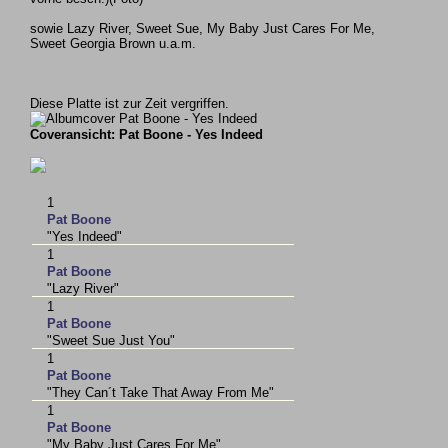
sowie Lazy River, Sweet Sue, My Baby Just Cares For Me,
Sweet Georgia Brown u.a.m.
Diese Platte ist zur Zeit vergriffen.
Coveransicht: Pat Boone - Yes Indeed
1
Pat Boone
"Yes Indeed"
1
Pat Boone
"Lazy River"
1
Pat Boone
"Sweet Sue Just You"
1
Pat Boone
"They Can´t Take That Away From Me"
1
Pat Boone
"My Baby Just Cares For Me"