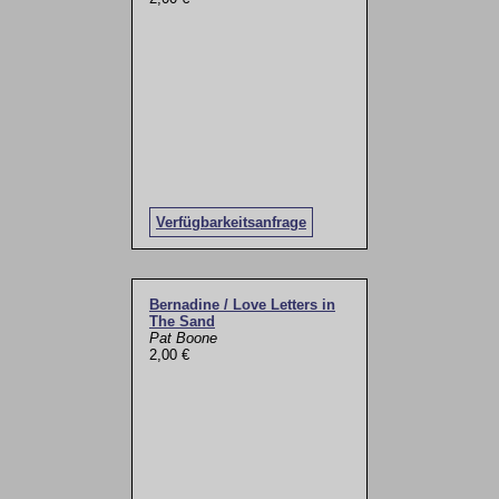
Verfügbarkeitsanfrage
Bernadine / Love Letters in
The Sand
Pat Boone
2,00 €