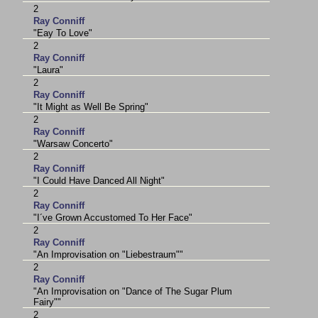
2
Ray Conniff
"Eay To Love"
2
Ray Conniff
"Laura"
2
Ray Conniff
"It Might as Well Be Spring"
2
Ray Conniff
"Warsaw Concerto"
2
Ray Conniff
"I Could Have Danced All Night"
2
Ray Conniff
"I´ve Grown Accustomed To Her Face"
2
Ray Conniff
"An Improvisation on "Liebestraum""
2
Ray Conniff
"An Improvisation on "Dance of The Sugar Plum
Fairy""
2