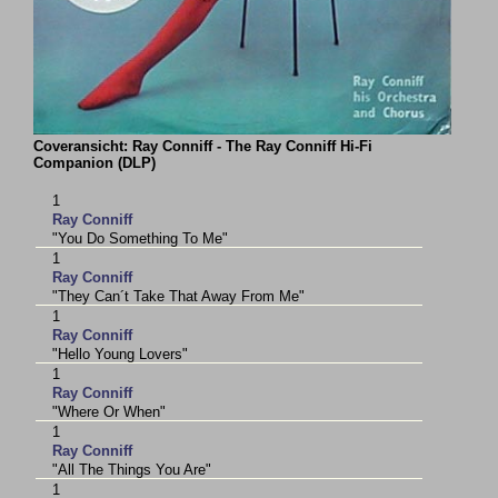
Coveransicht: Ray Conniff - The Ray Conniff Hi-Fi
Companion (DLP)
1
Ray Conniff
"You Do Something To Me"
1
Ray Conniff
"They Can´t Take That Away From Me"
1
Ray Conniff
"Hello Young Lovers"
1
Ray Conniff
"Where Or When"
1
Ray Conniff
"All The Things You Are"
1