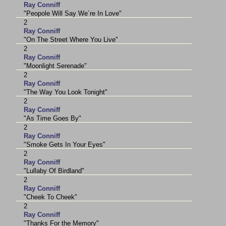
Ray Conniff
"Peopole Will Say We´re In Love"
2
Ray Conniff
"On The Street Where You Live"
2
Ray Conniff
"Moonlight Serenade"
2
Ray Conniff
"The Way You Look Tonight"
2
Ray Conniff
"As Time Goes By"
2
Ray Conniff
"Smoke Gets In Your Eyes"
2
Ray Conniff
"Lullaby Of Birdland"
2
Ray Conniff
"Cheek To Cheek"
2
Ray Conniff
"Thanks For the Memory"