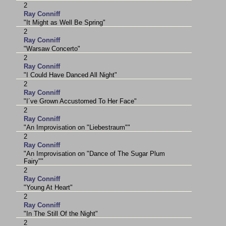
2
Ray Conniff
"It Might as Well Be Spring"
2
Ray Conniff
"Warsaw Concerto"
2
Ray Conniff
"I Could Have Danced All Night"
2
Ray Conniff
"I´ve Grown Accustomed To Her Face"
2
Ray Conniff
"An Improvisation on "Liebestraum""
2
Ray Conniff
"An Improvisation on "Dance of The Sugar Plum
Fairy""
2
Ray Conniff
"Young At Heart"
2
Ray Conniff
"In The Still Of the Night"
2