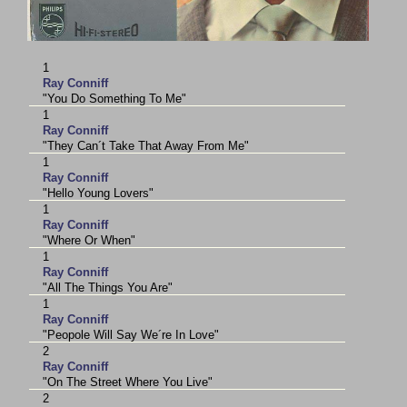
1
Ray Conniff
"You Do Something To Me"
1
Ray Conniff
"They Can´t Take That Away From Me"
1
Ray Conniff
"Hello Young Lovers"
1
Ray Conniff
"Where Or When"
1
Ray Conniff
"All The Things You Are"
1
Ray Conniff
"Peopole Will Say We´re In Love"
2
Ray Conniff
"On The Street Where You Live"
2