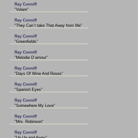
Ray Conniff
"Volare"
Ray Conniff
"They Can´t take That Away from Me"
Ray Conniff
"Greenfields"
Ray Conniff
"Melodie D`amour"
Ray Conniff
"Days Of Wine And Roses"
Ray Conniff
"Spanish Eyes"
Ray Conniff
"Somewhere My Love"
Ray Conniff
"Mrs. Robinson"
Ray Conniff
"Up Up and Away"