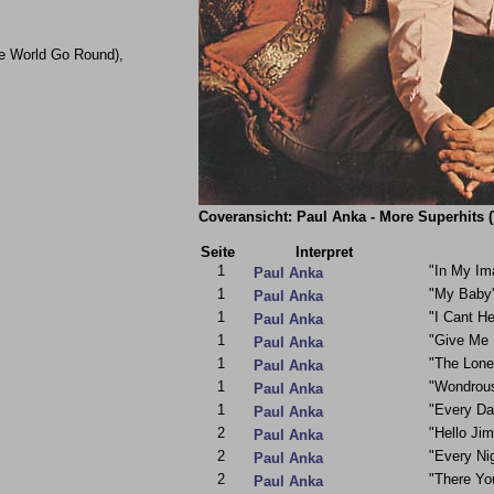
he World Go Round),
Coveransicht: Paul Anka - More Superhits (
Seite
Interpret
1
"In My Im
Paul Anka
1
"My Baby
Paul Anka
1
"I Cant H
Paul Anka
1
"Give Me 
Paul Anka
1
"The Lone
Paul Anka
1
"Wondrou
Paul Anka
1
"Every Da
Paul Anka
2
"Hello Jim
Paul Anka
2
"Every Ni
Paul Anka
2
"There Yo
Paul Anka