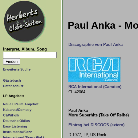
Paul Anka - Mo
Discographie von Paul Anka
Interpret, Album, Song
Erweiterte Suche
Gästebuch
Datenschutz
RCA International (Camden)
CL 42064
LP-Angebot:
Neue LPs im Angebot
Kabarett/Comedy
Paul Anka
More Superhits (Take Off Reihe)
C&W/Folk
Deutsche Oldies
Eintrag bei DISCOGS (extern)
Easy Listening
Instrumental/Jazz
D 1977, LP, US-Rock
International (Franz./Ital.)