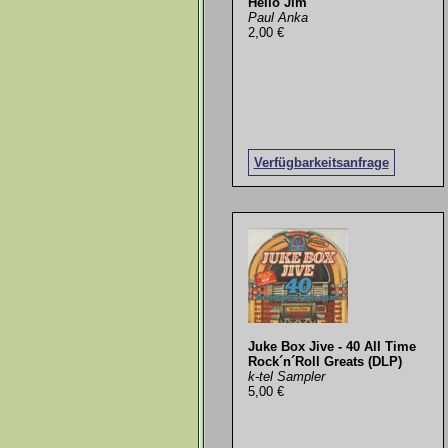
Hello Jim
Paul Anka
2,00 €
Verfügbarkeitsanfrage
Juke Box Jive - 40 All Time
Rock´n´Roll Greats (DLP)
k-tel Sampler
5,00 €