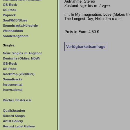
Aufnahme: Stereo
GB-Rock
Zustand: vg+ bis m- / vg++
US-Rock
mit In My Imagination, Love (Makes t
Poprock
The Longest Day, Hello Jim u.a.m.
Soul/R&B/Blues
Soundtracks/Hörspiele
Weihnachten
Preis in Euro: 4,50 €
Sonderangebote
Singles:
Verfügbarkeitsanfrage
Neue Singles im Angebot
Deutsche (Oldies, NDW)
GB-Rock
US-Rock
Rock/Pop (70er/80er)
Soundtracks
Instrumental
International
Bücher, Poster o.ä.
Qualitätstufen
Record Shops
Artist Gallery
Record Label Gallery