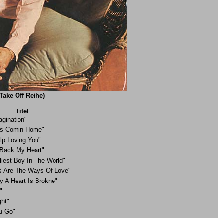
Take Off Reihe)
Titel
agination"
's Comin Home"
elp Loving You"
Back My Heart"
liest Boy In The World"
s Are The Ways Of Love"
y A Heart Is Brokne"
"
ght"
u Go"