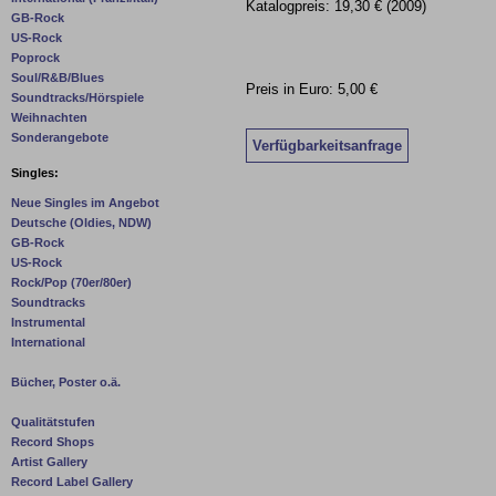
Katalogpreis: 19,30 € (2009)
GB-Rock
US-Rock
Poprock
Soul/R&B/Blues
Preis in Euro: 5,00 €
Soundtracks/Hörspiele
Weihnachten
Sonderangebote
Verfügbarkeitsanfrage
Singles:
Neue Singles im Angebot
Deutsche (Oldies, NDW)
GB-Rock
US-Rock
Rock/Pop (70er/80er)
Soundtracks
Instrumental
International
Bücher, Poster o.ä.
Qualitätstufen
Record Shops
Artist Gallery
Record Label Gallery