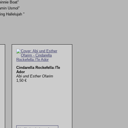
innie Boat"
amin Usmol"
ing Hallelujah "
Cindarella Rockefella /Te
Ador
Abi und Esther Ofarim
1,50 €