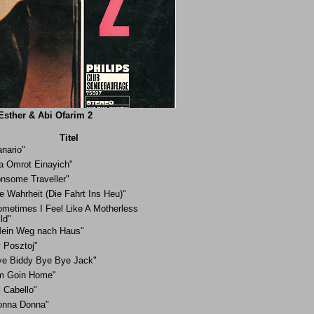
Esther & Abi Ofarim 2
Titel
nario"
a Omrot Einayich"
onsome Traveller"
e Wahrheit (Die Fahrt Ins Heu)"
ometimes I Feel Like A Motherless
ld"
Mein Weg nach Haus"
 Posztoj"
ye Biddy Bye Bye Jack"
´m Goin Home"
 Cabello"
onna Donna"