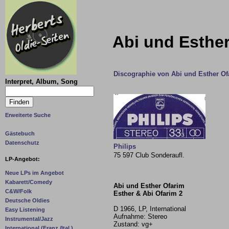
Abi und Esther
Discographie von Abi und Esther Of
Interpret, Album, Song
Erweiterte Suche
Gästebuch
Datenschutz
Philips
75 597 Club Sonderaufl.
LP-Angebot:
Neue LPs im Angebot
Kabarett/Comedy
Abi und Esther Ofarim
C&W/Folk
Esther & Abi Ofarim 2
Deutsche Oldies
D 1966, LP, International
Easy Listening
Aufnahme: Stereo
Instrumental/Jazz
Zustand: vg+
International (Franz./Ital.)