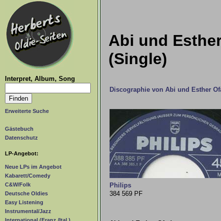
Abi und Esther
(Single)
Interpret, Album, Song
Discographie von Abi und Esther Of
Erweiterte Suche
Gästebuch
Datenschutz
LP-Angebot:
Neue LPs im Angebot
Kabarett/Comedy
Philips
C&W/Folk
384 569 PF
Deutsche Oldies
Easy Listening
Instrumental/Jazz
International (Franz./Ital.)