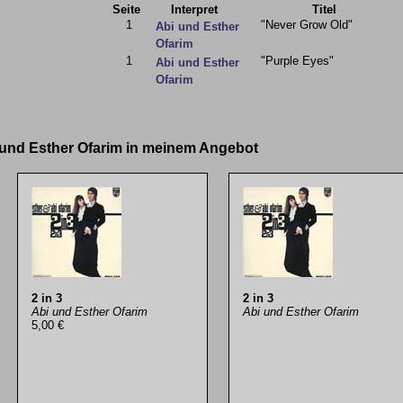
Seite
Interpret
Titel
1
"Never Grow Old"
Abi und Esther
Ofarim
1
"Purple Eyes"
Abi und Esther
Ofarim
i und Esther Ofarim in meinem Angebot
2 in 3
2 in 3
Abi und Esther Ofarim
Abi und Esther Ofarim
5,00 €