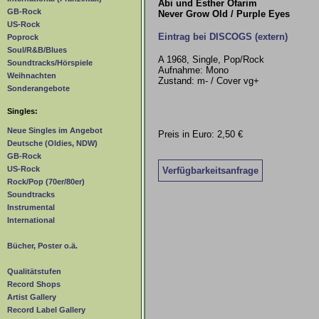
Abi und Esther Ofarim
GB-Rock
Never Grow Old / Purple Eyes
US-Rock
Eintrag bei DISCOGS (extern)
Poprock
Soul/R&B/Blues
A 1968, Single, Pop/Rock
Soundtracks/Hörspiele
Aufnahme: Mono
Weihnachten
Zustand: m- / Cover vg+
Sonderangebote
Singles:
Neue Singles im Angebot
Preis in Euro: 2,50 €
Deutsche (Oldies, NDW)
GB-Rock
US-Rock
Verfügbarkeitsanfrage
Rock/Pop (70er/80er)
Soundtracks
Instrumental
International
Bücher, Poster o.ä.
Qualitätstufen
Record Shops
Artist Gallery
Record Label Gallery