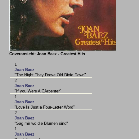
Coveransicht: Joan Baez - Greatest Hits
1
Joan Baez
"The Night They Drove Old Dixie Down"
2
Joan Baez
"If you Were A CArpenter"
1
Joan Baez
"Love Is Just a Four-Letter Word"
2
Joan Baez
"Sag mir wo die Blumen sind"
1
Joan Baez