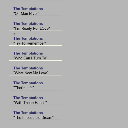
The Temptations
"Ol´ Man River"
The Temptations
"I´m Ready For LOve"
2
The Temptations
"Try To Remember"
The Temptations
"Who Can I Turn To"
The Temptations
"What Now My Love"
The Temptations
"That´s Life"
The Temptations
"With These Hands"
The Temptations
"The Impossible Dream"