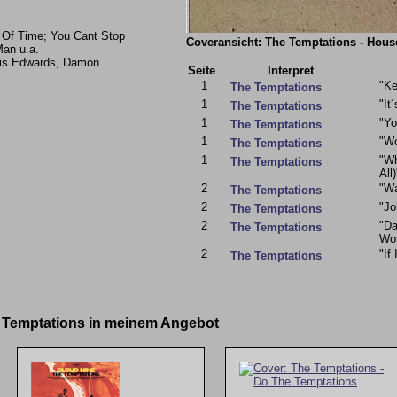
r Of Time; You Cant Stop
Coveransicht: The Temptations - Hous
an u.a.
nnis Edwards, Damon
Seite
Interpret
1
"Ke
The Temptations
1
"It
The Temptations
1
"Yo
The Temptations
1
"Wo
The Temptations
1
"Wh
The Temptations
All)
2
"W
The Temptations
2
"Jo
The Temptations
2
"Da
The Temptations
Wo
2
"If
The Temptations
e Temptations in meinem Angebot