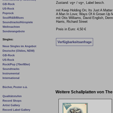
Zustand: vg+ / vg+, Label besch.
GB-Rock
US-Rock
mit Keep Holding On; Its Just A Matte
Poprock
A Man In Love; Ways Of A Grown Up M
mit Otis Williams, David English, De
Soul/R&B/Blues
Harris, Richard Street
Soundtracks/Hörspiele
Weihnachten
Preis in Euro: 4,50 €
Sonderangebote
Singles:
Verfügbarkeitsanfrage
Neue Singles im Angebot
Deutsche (Oldies, NDW)
GB-Rock
US-Rock
Rock/Pop (70er/80er)
Soundtracks
Instrumental
International
Bücher, Poster o.ä.
Weitere Schallplatten von Th
Qualitätstufen
Record Shops
Artist Gallery
Record Label Gallery