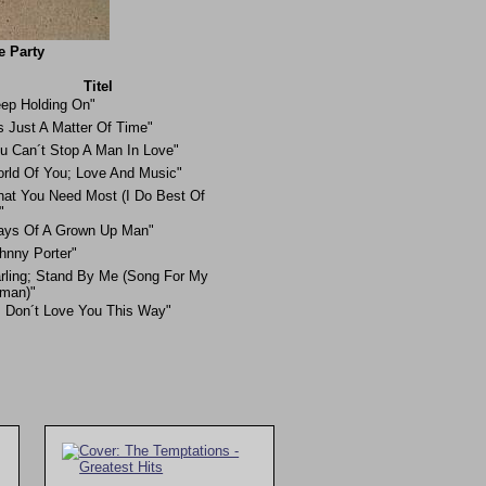
e Party
Titel
ep Holding On"
´s Just A Matter Of Time"
u Can´t Stop A Man In Love"
rld Of You; Love And Music"
at You Need Most (I Do Best Of
"
ays Of A Grown Up Man"
hnny Porter"
rling; Stand By Me (Song For My
man)"
 I Don´t Love You This Way"