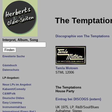
The Temptation
Discographie von The Temptations
Interpret, Album, Song
Erweiterte Suche
Gästebuch
Tamla Motown
Datenschutz
STML 12006
LP-Angebot:
Neue LPs im Angebot
The Temptations
Kabarett/Comedy
House Party
C&W/Folk
Deutsche Oldies
Eintrag bei DISCOGS (extern)
Easy Listening
UK 1975, LP, R&B/Soul/Blues
Instrumental/Jazz
Aufnahme: Stereo
International (Franz./Ital.)