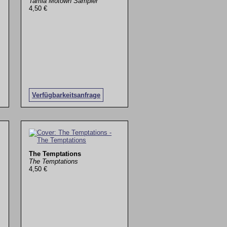
Tamla Motown Sampler
4,50 €
Verfügbarkeitsanfrage
The Temptations
The Temptations
4,50 €