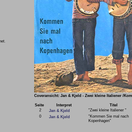
net.
Coveransicht: Jan & Kjeld - Zwei kleine Italiener /
Seite
Interpret
Titel
2
"Zwei kleine Italiener "
Jan & Kjeld
0
"Kommen Sie mal nach
Jan & Kjeld
Kopenhagen"