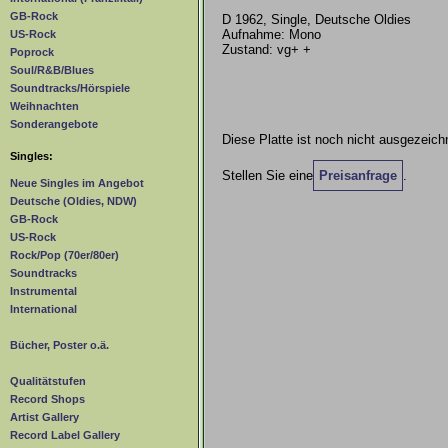
GB-Rock
D 1962, Single, Deutsche Oldies
Aufnahme: Mono
US-Rock
Zustand: vg+ +
Poprock
Soul/R&B/Blues
Soundtracks/Hörspiele
Weihnachten
Sonderangebote
Diese Platte ist noch nicht ausgezeich
Singles:
Stellen Sie eine
Preisanfrage
.
Neue Singles im Angebot
Deutsche (Oldies, NDW)
GB-Rock
US-Rock
Rock/Pop (70er/80er)
Soundtracks
Instrumental
International
Bücher, Poster o.ä.
Qualitätstufen
Record Shops
Artist Gallery
Record Label Gallery