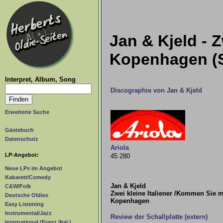
Jan & Kjeld - 
Kopenhagen (S
Interpret, Album, Song
Discographie von Jan & Kjeld
Erweiterte Suche
Gästebuch
Datenschutz
Ariola
LP-Angebot:
45 280
Neue LPs im Angebot
Kabarett/Comedy
Jan & Kjeld
C&W/Folk
Zwei kleine Italiener /Kommen Sie 
Deutsche Oldies
Kopenhagen
Easy Listening
Instrumental/Jazz
Review der Schallplatte (extern)
International (Franz./Ital.)