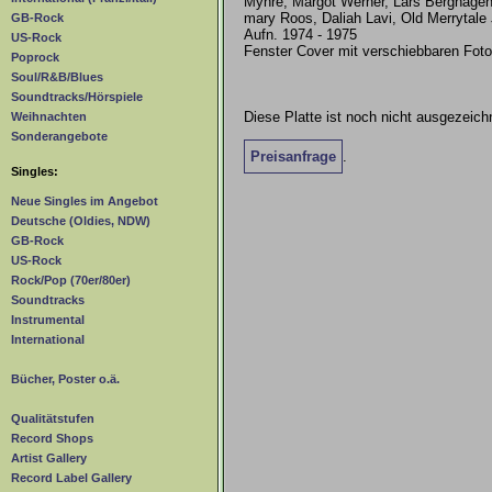
Myhre, Margot Werner, Lars Berghagen
mary Roos, Daliah Lavi, Old Merrytale
GB-Rock
Aufn. 1974 - 1975
US-Rock
Fenster Cover mit verschiebbaren Fotos
Poprock
Soul/R&B/Blues
Soundtracks/Hörspiele
Diese Platte ist noch nicht ausgezeichn
Weihnachten
Sonderangebote
Preisanfrage
.
Singles:
Neue Singles im Angebot
Deutsche (Oldies, NDW)
GB-Rock
US-Rock
Rock/Pop (70er/80er)
Soundtracks
Instrumental
International
Bücher, Poster o.ä.
Qualitätstufen
Record Shops
Artist Gallery
Record Label Gallery