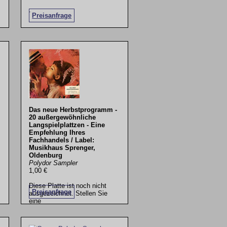
.
Preisanfrage
Das neue Herbstprogramm -
20 außergewöhnliche
Langspielplattzen - Eine
Empfehlung Ihres
Fachhandels / Label:
Musikhaus Sprenger,
Oldenburg
Polydor Sampler
1,00 €
Diese Platte ist noch nicht
Preisanfrage
ausgezeichnet. Stellen Sie
eine
.