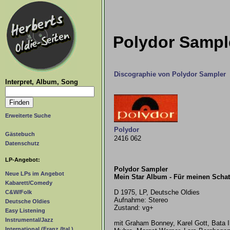
Polydor Sample
Discographie von Polydor Sampler
Interpret, Album, Song
Erweiterte Suche
Polydor
Gästebuch
2416 062
Datenschutz
LP-Angebot:
Polydor Sampler
Neue LPs im Angebot
Mein Star Album - Für meinen Scha
Kabarett/Comedy
D 1975, LP, Deutsche Oldies
C&W/Folk
Aufnahme: Stereo
Deutsche Oldies
Zustand: vg+
Easy Listening
Instrumental/Jazz
mit Graham Bonney, Karel Gott, Bata I
International (Franz./Ital.)