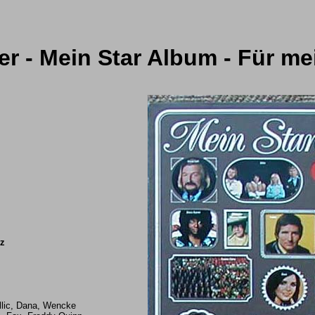
r - Mein Star Album - Für me
tz
llic, Dana, Wencke