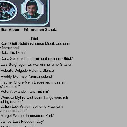
 Star Album - Für meinen Schatz
Titel
"Karel Gott Schön ist diese Musik aus dem
Böhmerland"
"Bata Illic Drina"
"Dana Spiel nicht mit mir und meinem Glück"
"Lars Berghagen Es war einmal eine Gitarre"
"Roberto Delgado Paloma Blanca"
"Freddy Die Insel Niemandsland"
"Fischer Chöre Mein Liebeslied muss ein
Walzer sein"
"Peter Alexander Tanz mit mir"
"Wencke Myhre Erst beim Tango werd ich
richtig munter"
"Daliah Lavi Warum soll eine Frau kein
Verhältnis haben"
"Margot Werner In unserem Park"
"James Last Freedom Day"