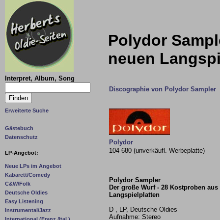
Polydor Sample
neuen Langspie
Interpret, Album, Song
Discographie von Polydor Sampler
Erweiterte Suche
Gästebuch
Datenschutz
Polydor
104 680 (unverkäufl. Werbeplatte)
LP-Angebot:
Neue LPs im Angebot
Kabarett/Comedy
Polydor Sampler
C&W/Folk
Der große Wurf - 28 Kostproben aus
Deutsche Oldies
Langspielplatten
Easy Listening
D , LP, Deutsche Oldies
Instrumental/Jazz
Aufnahme: Stereo
International (Franz./Ital.)