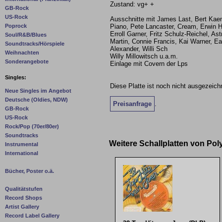
Zustand: vg+ +
GB-Rock
US-Rock
Ausschnitte mit James Last, Bert Kaem
Piano, Pete Lancaster, Cream, Erwin H
Poprock
Erroll Garner, Fritz Schulz-Reichel, As
Soul/R&B/Blues
Martin, Connie Francis, Kai Warner, Ea
Soundtracks/Hörspiele
Alexander, Willi Sch
Weihnachten
Willy Millowitsch u.a.m.
Sonderangebote
Einlage mit Covern der Lps
Singles:
Diese Platte ist noch nicht ausgezeichn
Neue Singles im Angebot
Deutsche (Oldies, NDW)
Preisanfrage
.
GB-Rock
US-Rock
Rock/Pop (70er/80er)
Soundtracks
Weitere Schallplatten von Po
Instrumental
International
Bücher, Poster o.ä.
Qualitätstufen
Record Shops
Artist Gallery
Record Label Gallery