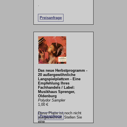
.
Preisanfrage
Das neue Herbstprogramm -
20 außergewöhnliche
Langspielplattzen - Eine
Empfehlung Ihres
Fachhandels / Label:
Musikhaus Sprenger,
Oldenburg
Polydor Sampler
1,00 €
Diese Platte ist noch nicht
Preisanfrage
ausgezeichnet. Stellen Sie
eine