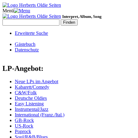
Menü
Interpret, Album, Song
Erweiterte Suche
Gästebuch
Datenschutz
LP-Angebot:
Neue LPs im Angebot
Kabarett/Comedy
C&W/Folk
Deutsche Oldies
Easy Listening
Instrumental/Jazz
International (Franz./Ital.)
GB-Rock
US-Rock
Poprock
Soul/R&B/Blues