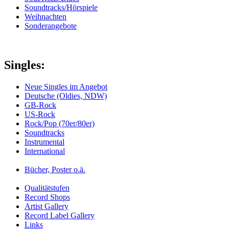
Soundtracks/Hörspiele
Weihnachten
Sonderangebote
Singles:
Neue Singles im Angebot
Deutsche (Oldies, NDW)
GB-Rock
US-Rock
Rock/Pop (70er/80er)
Soundtracks
Instrumental
International
Bücher, Poster o.ä.
Qualitätstufen
Record Shops
Artist Gallery
Record Label Gallery
Links