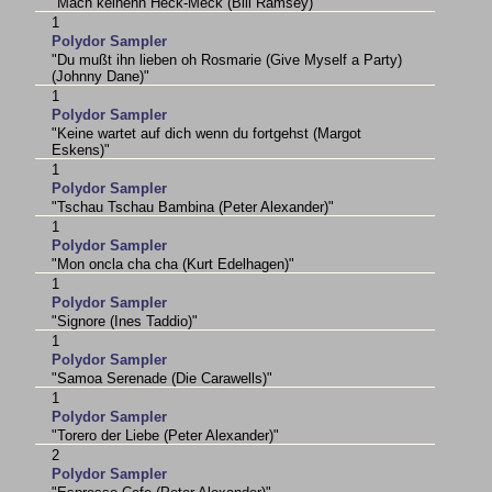
"Mach keinenn Heck-Meck (Bill Ramsey)"
1
Polydor Sampler
"Du mußt ihn lieben oh Rosmarie (Give Myself a Party)
(Johnny Dane)"
1
Polydor Sampler
"Keine wartet auf dich wenn du fortgehst (Margot
Eskens)"
1
Polydor Sampler
"Tschau Tschau Bambina (Peter Alexander)"
1
Polydor Sampler
"Mon oncla cha cha (Kurt Edelhagen)"
1
Polydor Sampler
"Signore (Ines Taddio)"
1
Polydor Sampler
"Samoa Serenade (Die Carawells)"
1
Polydor Sampler
"Torero der Liebe (Peter Alexander)"
2
Polydor Sampler