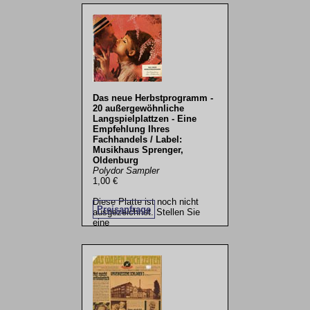
Das neue Herbstprogramm -
20 außergewöhnliche
Langspielplattzen - Eine
Empfehlung Ihres
Fachhandels / Label:
Musikhaus Sprenger,
Oldenburg
Polydor Sampler
1,00 €
Diese Platte ist noch nicht
Preisanfrage
ausgezeichnet. Stellen Sie
eine
.