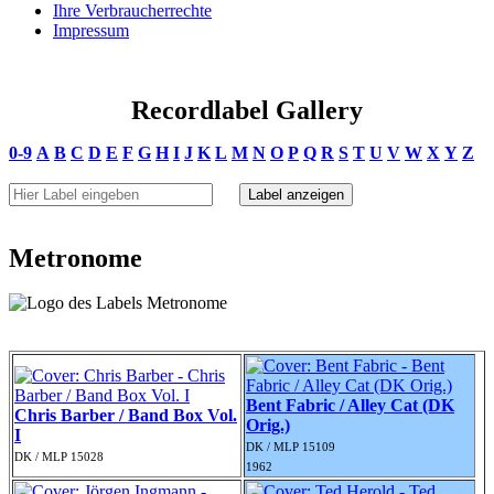
Ihre Verbraucherrechte
Impressum
Recordlabel Gallery
0-9
A
B
C
D
E
F
G
H
I
J
K
L
M
N
O
P
Q
R
S
T
U
V
W
X
Y
Z
Metronome
Bent Fabric / Alley Cat (DK
Chris Barber / Band Box Vol.
Orig.)
I
DK / MLP 15109
DK / MLP 15028
1962