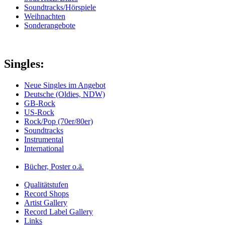
Soundtracks/Hörspiele
Weihnachten
Sonderangebote
Singles:
Neue Singles im Angebot
Deutsche (Oldies, NDW)
GB-Rock
US-Rock
Rock/Pop (70er/80er)
Soundtracks
Instrumental
International
Bücher, Poster o.ä.
Qualitätstufen
Record Shops
Artist Gallery
Record Label Gallery
Links