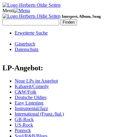
Menü
Interpret, Album, Song
Erweiterte Suche
Gästebuch
Datenschutz
LP-Angebot:
Neue LPs im Angebot
Kabarett/Comedy
C&W/Folk
Deutsche Oldies
Easy Listening
Instrumental/Jazz
International (Franz./Ital.)
GB-Rock
US-Rock
Poprock
Soul/R&B/Blues