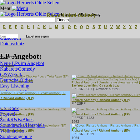
Menü
Interpret, Album, Song
Recordlabel Gallery
Erweiterte Suche
D
E
F
G
H
I
J
K
L
M
N
O
P
Q
R
S
T
U
V
W
X
Y
Z
Gästebuch
Datenschutz
LP-Angebot:
Neue LPs im Angebot
0 er Jahre
Kabarett/Comedy
C&W/Folk
Deutsche Oldies
 Let´s Twist Again (EP)
Richard Anthony / Jamais je ne vivrai sans toi
Easy Listening
Say You Love Me) / Ca serait beau
F / ESRF 907 (Svhwarz auf rot)
Instrumental/Jazz
International (Franz./Ital.)
 / Richard Anthony (EP)
Richard Anthony / Richard Anthony (EP)
GB-Rock
F / ESRF
US-Rock
Poprock
 / Richard Anthony (EP)
Richard Anthony / Richard Anthony (EP)
 M
F / ESRF 1433
Soul/R&B/Blues
1963
Soundtracks/Hörspiele
Weihnachten
 / Richard Anthony (EP)
Richard Anthony / Richard Anthony (EP)
F / ESRF 1539
Sonderangebote
1964