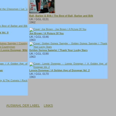
Ball, Barber & Bilk / The Best of Ball, Barber and Bilk
UK / GGL 0131
1962
 Vol. II
Joe Brown / A Picture Of You
UK / GGL 0146
1963
t Lonnie Donegan, Miki
Golden Guinea Sampler / Thank Your Lucky Stars
UK / GGL 0190
1963
gan
Lonnie Donegan / A Golden Age of Donegan Vol. 2
UK / GGL 0170
1963
AUSWAHL DER LABEL
LINKS