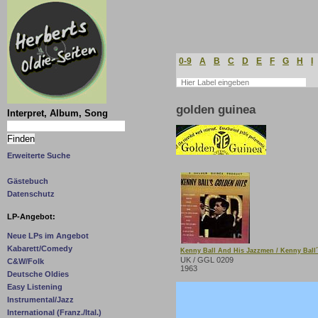
0-9
A
B
C
D
E
F
G
H
I
golden guinea
Interpret, Album, Song
Erweiterte Suche
Gästebuch
Datenschutz
LP-Angebot:
Neue LPs im Angebot
Kabarett/Comedy
Kenny Ball And His Jazzmen / Kenny Ball´
UK / GGL 0209
C&W/Folk
1963
Deutsche Oldies
Easy Listening
Instrumental/Jazz
International (Franz./Ital.)