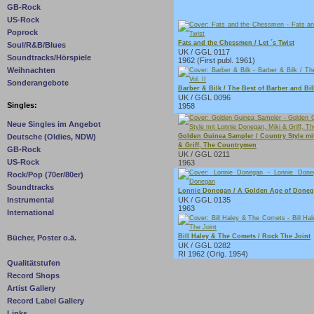
GB-Rock
US-Rock
Poprock
Fats and the Chessmen / Let ´s Twist
Soul/R&B/Blues
UK / GGL 0117
Soundtracks/Hörspiele
1962 (First publ. 1961)
Weihnachten
Sonderangebote
Barber & Bilk / The Best of Barber and Bilk
UK / GGL 0096
Singles:
1958
Neue Singles im Angebot
Golden Guinea Sampler / Country Style mi
Deutsche (Oldies, NDW)
& Griff, The Countrymen
GB-Rock
UK / GGL 0211
US-Rock
1963
Rock/Pop (70er/80er)
Soundtracks
Lonnie Donegan / A Golden Age of Done
UK / GGL 0135
Instrumental
1963
International
Bill Haley & The Comets / Rock The Joint
Bücher, Poster o.ä.
UK / GGL 0282
RI 1962 (Orig. 1954)
Qualitätstufen
Record Shops
Artist Gallery
Record Label Gallery
Links