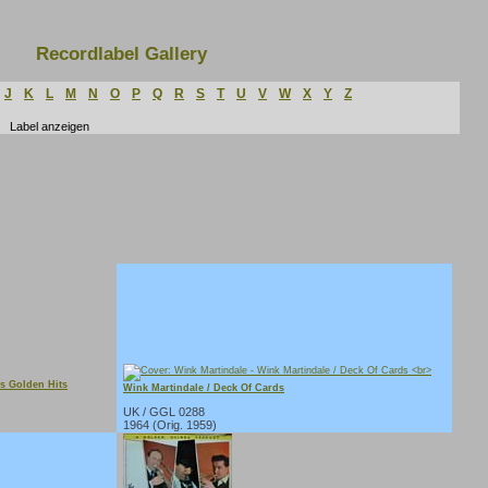
Recordlabel Gallery
J
K
L
M
N
O
P
Q
R
S
T
U
V
W
X
Y
Z
s Golden Hits
Wink Martindale / Deck Of Cards
UK / GGL 0288
1964 (Orig. 1959)