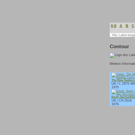
0-9
A
B
C
Contour
Weitere Informat
The New Seekers 
UK / C 2870 48
1975
Dusty Springfiel
UK / CN 2016
1976