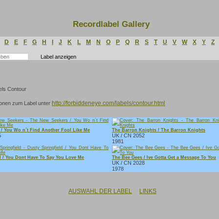
Recordlabel Gallery
D
E
F
G
H
I
J
K
L
M
N
O
P
Q
R
S
T
U
V
W
X
Y
Z
http://forbiddeneye.com/labels/contour.html
ionen zum Label unter
/ You Wo n´t Find Another Fool Like Me
The Barron Knights / The Barron Knights
5
UK / CN 2052
1981
d / You Dont Have To Say You Love Me
The Bee Gees / Ive Gotta Get a Message To You
UK / CN 2028
1978
AUSWAHL DER LABEL
LINKS