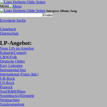
Menü
Interpret, Album, Song
Erweiterte Suche
Gästebuch
Datenschutz
LP-Angebot:
Neue LPs im Angebot
Kabarett/Comedy
C&W/Folk
Deutsche Oldies
Easy Listening
Instrumental/Jazz
International (Franz./Ital.)
GB-Rock
US-Rock
Poprock
Soul/R&B/Blues
Soundtracks/Hörspiele
Weihnachten
Sonderangebote