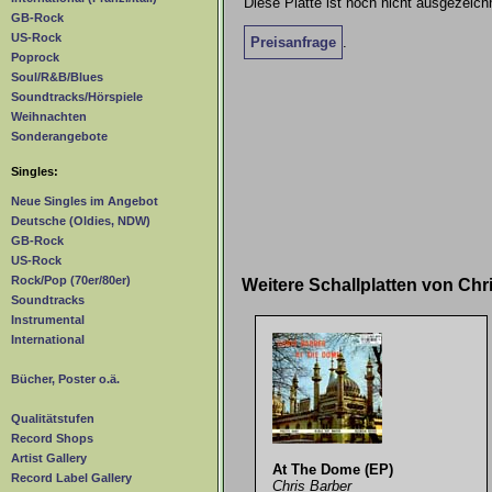
Diese Platte ist noch nicht ausgezeichn
GB-Rock
US-Rock
Preisanfrage
.
Poprock
Soul/R&B/Blues
Soundtracks/Hörspiele
Weihnachten
Sonderangebote
Singles:
Neue Singles im Angebot
Deutsche (Oldies, NDW)
GB-Rock
US-Rock
Rock/Pop (70er/80er)
Weitere Schallplatten von Ch
Soundtracks
Instrumental
International
Bücher, Poster o.ä.
Qualitätstufen
Record Shops
Artist Gallery
At The Dome (EP)
Record Label Gallery
Chris Barber