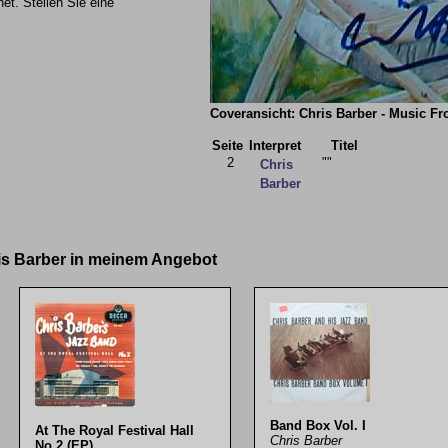
et. Stellen Sie eine
Coveransicht: Chris Barber - Music F
Seite
Interpret
Titel
2
""
Chris
Barber
ris Barber in meinem Angebot
Band Box Vol. I
At The Royal Festival Hall
Chris Barber
No.2 (EP)