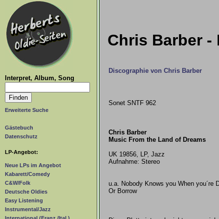
Chris Barber -
Discographie von Chris Barber
Interpret, Album, Song
Sonet SNTF 962
Erweiterte Suche
Gästebuch
Chris Barber
Datenschutz
Music From the Land of Dreams
LP-Angebot:
UK 19856, LP, Jazz
Aufnahme: Stereo
Neue LPs im Angebot
Kabarett/Comedy
u.a. Nobody Knows you When you´re D
C&W/Folk
Or Borrow
Deutsche Oldies
Easy Listening
Instrumental/Jazz
International (Franz./Ital.)