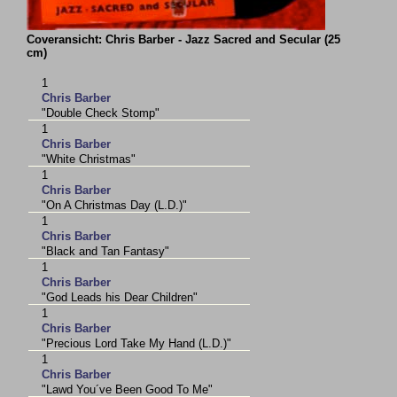
Coveransicht: Chris Barber - Jazz Sacred and Secular (25
cm)
1
Chris Barber
"Double Check Stomp"
1
Chris Barber
"White Christmas"
1
Chris Barber
"On A Christmas Day (L.D.)"
1
Chris Barber
"Black and Tan Fantasy"
1
Chris Barber
"God Leads his Dear Children"
1
Chris Barber
"Precious Lord Take My Hand (L.D.)"
1
Chris Barber
"Lawd You´ve Been Good To Me"