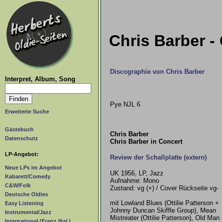
Chris Barber -
Discographie von Chris Barber
Interpret, Album, Song
Pye NJL 6
Erweiterte Suche
Gästebuch
Chris Barber
Datenschutz
Chris Barber in Concert
LP-Angebot:
Review der Schallplatte (extern)
Neue LPs im Angebot
UK 1956, LP, Jazz
Kabarett/Comedy
Aufnahme: Mono
C&W/Folk
Zustand: vg (+) / Cover Rückseite vg-
Deutsche Oldies
mit Lowland Blues (Ottilie Patterson +
Easy Listening
Johnny Duncan Skiffle Group), Mean
Instrumental/Jazz
Mistreater (Ottilie Patterson), Old Man
International (Franz./Ital.)