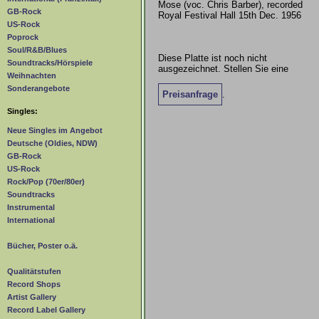
Mose (voc. Chris Barber), recorded
GB-Rock
Royal Festival Hall 15th Dec. 1956
US-Rock
Poprock
Soul/R&B/Blues
Diese Platte ist noch nicht
Soundtracks/Hörspiele
ausgezeichnet. Stellen Sie eine
Weihnachten
Sonderangebote
Preisanfrage
.
Singles:
Neue Singles im Angebot
Deutsche (Oldies, NDW)
GB-Rock
US-Rock
Rock/Pop (70er/80er)
Soundtracks
Instrumental
International
Bücher, Poster o.ä.
Qualitätstufen
Record Shops
Artist Gallery
Record Label Gallery