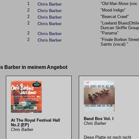
1
"Old Man Mose (voc. 
Chris Barber
2
"Mood Indigo"
Chris Barber
2
"Bearcat Crawl"
Chris Barber
2
"Lowland Blues(Ottil
Chris Barber
Duncan Skiffle Group
2
"Panama"
Chris Barber
2
"Finale Borbon Stre
Chris Barber
Saints (vocal) "
ris Barber in meinem Angebot
Band Box Vol. I
At The Royal Festival Hall
Chris Barber
No.2 (EP)
Chris Barber
Diese Platte ist noch nicht