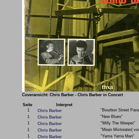
Coveransicht: Chris Barber - Chris Barber in Concert
Seite
Interpret
1
"Bourbon Street Para
Chris Barber
1
"New Blues"
Chris Barber
1
"Willy The Weeper"
Chris Barber
1
"Mean Mistreater( voc
Chris Barber
1
"Yama Yama Man"
Chris Barber