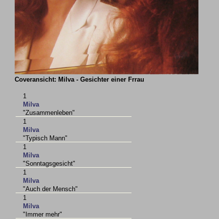
Coveransicht: Milva - Gesichter einer Frrau
1
Milva
"Zusammenleben"
1
Milva
"Typisch Mann"
1
Milva
"Sonntagsgesicht"
1
Milva
"Auch der Mensch"
1
Milva
"Immer mehr"