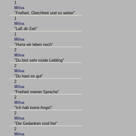
1
Milva
"Freiheit, Gleichheit und so weiter"
1
Milva
"Laß dir Zeit"
1
Milva
"Hurra wir leben noch"
2
Milva
"Du bist sehr müde Liebling"
2
Milva
"Du hast es gut"
2
Milva
"Freiheit meiner Sprache"
2
Milva
"Ich hab keine Angst"
2
Milva
"Die Gedanken sind frei"
2
Milva