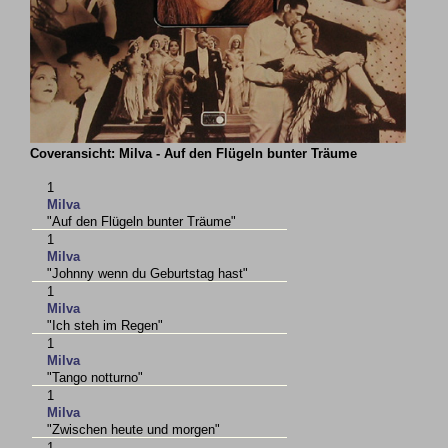
Coveransicht: Milva - Auf den Flügeln bunter Träume
1
Milva
"Auf den Flügeln bunter Träume"
1
Milva
"Johnny wenn du Geburtstag hast"
1
Milva
"Ich steh im Regen"
1
Milva
"Tango notturno"
1
Milva
"Zwischen heute und morgen"
1