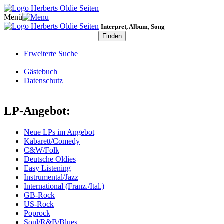
Menü
Interpret, Album, Song
Erweiterte Suche
Gästebuch
Datenschutz
LP-Angebot:
Neue LPs im Angebot
Kabarett/Comedy
C&W/Folk
Deutsche Oldies
Easy Listening
Instrumental/Jazz
International (Franz./Ital.)
GB-Rock
US-Rock
Poprock
Soul/R&B/Blues