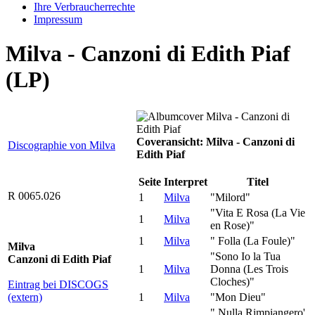
Ihre Verbraucherrechte
Impressum
Milva - Canzoni di Edith Piaf
(LP)
Coveransicht: Milva - Canzoni di
Discographie von Milva
Edith Piaf
Seite
Interpret
Titel
R 0065.026
1
Milva
"Milord"
"Vita E Rosa (La Vie
1
Milva
en Rose)"
1
Milva
" Folla (La Foule)"
Milva
"Sono Io la Tua
Canzoni di Edith Piaf
1
Milva
Donna (Les Trois
Cloches)"
Eintrag bei DISCOGS
(extern)
1
Milva
"Mon Dieu"
" Nulla Rimpiangero'