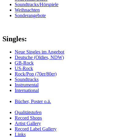
Soundtracks/Hörspiele
Weihnachten
Sonderangebote
Singles:
Neue Singles im Angebot
Deutsche (Oldies, NDW)
GB-Rock
US-Rock
Rock/Pop (70er/80er)
Soundtracks
Instrumental
International
Bücher, Poster o.ä.
Qualitätstufen
Record Shops
Artist Gallery
Record Label Gallery
Links