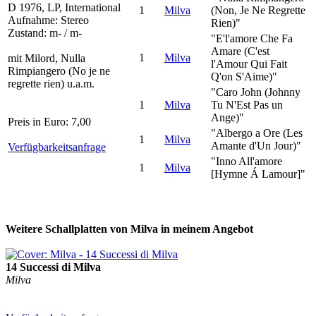
D 1976, LP, International
1
Milva
(Non, Je Ne Regrette
Aufnahme: Stereo
Rien)"
Zustand: m- / m-
"E'l'amore Che Fa
Amare (C'est
1
Milva
mit Milord, Nulla
l'Amour Qui Fait
Rimpiangero (No je ne
Q'on S'Aime)"
regrette rien) u.a.m.
"Caro John (Johnny
1
Milva
Tu N'Est Pas un
Ange)"
Preis in Euro: 7,00
"Albergo a Ore (Les
1
Milva
Amante d'Un Jour)"
Verfügbarkeitsanfrage
"Inno All'amore
1
Milva
[Hymne Á Lamour]"
Weitere Schallplatten von Milva in meinem Angebot
14 Successi di Milva
Milva