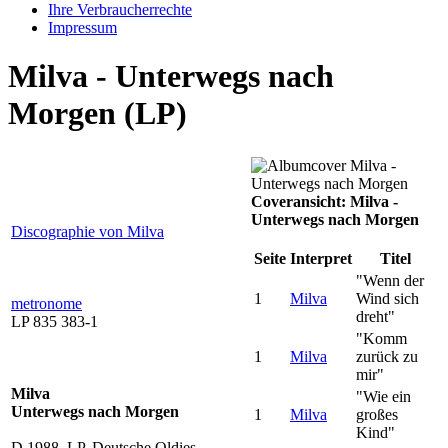
Ihre Verbraucherrechte
Impressum
Milva - Unterwegs nach
Morgen (LP)
Coveransicht: Milva -
Unterwegs nach Morgen
Discographie von Milva
Seite
Interpret
Titel
"Wenn der
1
Milva
Wind sich
metronome
dreht"
LP 835 383-1
"Komm
1
Milva
zurück zu
mir"
Milva
"Wie ein
Unterwegs nach Morgen
1
Milva
großes
Kind"
D 1988, LP, Deutsche Oldies