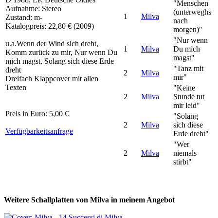
"Menschen
Aufnahme: Stereo
(unterweghs
1
Milva
Zustand: m-
nach
Katalogpreis: 22,80 € (2009)
morgen)"
"Nur wenn
u.a.Wenn der Wind sich dreht,
1
Milva
Du mich
Komm zurück zu mir, Nur wenn Du
magst"
mich magst, Solang sich diese Erde
"Tanz mit
dreht
2
Milva
mir"
Dreifach Klappcover mit allen
Texten
"Keine
2
Milva
Stunde tut
mir leid"
Preis in Euro: 5,00 €
"Solang
2
Milva
sich diese
Verfügbarkeitsanfrage
Erde dreht"
"Wer
2
Milva
niemals
stirbt"
Weitere Schallplatten von Milva in meinem Angebot