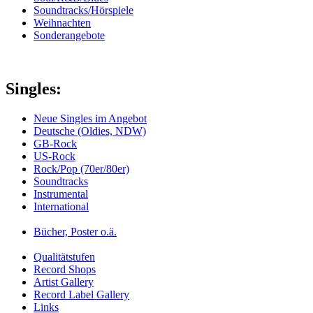
Soundtracks/Hörspiele
Weihnachten
Sonderangebote
Singles:
Neue Singles im Angebot
Deutsche (Oldies, NDW)
GB-Rock
US-Rock
Rock/Pop (70er/80er)
Soundtracks
Instrumental
International
Bücher, Poster o.ä.
Qualitätstufen
Record Shops
Artist Gallery
Record Label Gallery
Links