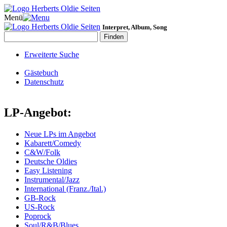
Menü
Interpret, Album, Song
Erweiterte Suche
Gästebuch
Datenschutz
LP-Angebot:
Neue LPs im Angebot
Kabarett/Comedy
C&W/Folk
Deutsche Oldies
Easy Listening
Instrumental/Jazz
International (Franz./Ital.)
GB-Rock
US-Rock
Poprock
Soul/R&B/Blues