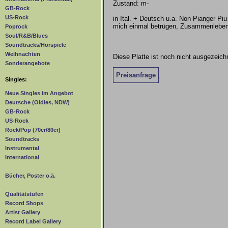
Zustand: m-
GB-Rock
US-Rock
in Ital. + Deutsch u.a. Non Pianger Piu
mich einmal betrügen, Zusammenleben, 
Poprock
Soul/R&B/Blues
Soundtracks/Hörspiele
Weihnachten
Diese Platte ist noch nicht ausgezeichn
Sonderangebote
Preisanfrage
.
Singles:
Neue Singles im Angebot
Deutsche (Oldies, NDW)
GB-Rock
US-Rock
Rock/Pop (70er/80er)
Soundtracks
Instrumental
International
Bücher, Poster o.ä.
Qualitätstufen
Record Shops
Artist Gallery
Record Label Gallery