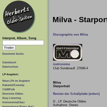
Milva - Starpor
Discographie von Milva
Interpret, Album, Song
Erweiterte Suche
Gästebuch
metronome
Datenschutz
Club Sonderaufl. 27696-4
LP-Angebot:
Neue LPs im Angebot
Milva
Kabarett/Comedy
Starportrait
C&W/Folk
Review der Schallplatte (extern)
Deutsche Oldies
Easy Listening
D , LP, Deutsche Oldies
Instrumental/Jazz
Aufnahme: Stereo
International (Franz./Ital.)