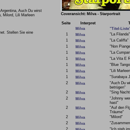
 Argentina, Auch Du wirst
Coveransicht: Milva - Starportrait
Milord, Lili Marleen
Seite
Interpret
T
Milva
"Titel-Liste
et. Stellen Sie eine
1
"La Filanda"
Milva
1
"La Califfa"
Milva
1
"Non Piange
Milva
1
"La Cumpars
Milva
1
"La Vita E 
Milva
1
"Blue Tango
Milva
1
"Lili Marlee
Milva
1
"Surabaya 
Milva
2
"Auch Du wi
Milva
betrügen"
2
"Sing Nachti
Milva
2
"Johnny we
Milva
hast"
2
"Auf den Fl
Milva
Träume"
2
"Milord"
Milva
2
"Zusammen
Milva
2
"Ich steh i
Milva