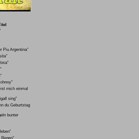
itel
"
r Piu Argentina"
ita"
Rosa"
"
n"
Johnny"
rst mich einmal
gall sing"
nn du Geburtstag
geln bunter
leben"
m Regen"