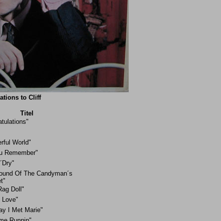
tions to Cliff
Titel
tulations"
rful World"
u Remember"
´Dry"
ound Of The Candyman´s
t"
 Rag Doll"
y Love"
ay I Met Marie"
ome Runnin"