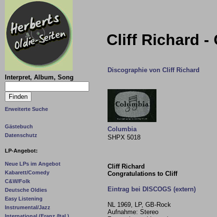
Cliff Richard -
Discographie von Cliff Richard
Interpret, Album, Song
Erweiterte Suche
Gästebuch
Columbia
Datenschutz
SHPX 5018
LP-Angebot:
Neue LPs im Angebot
Cliff Richard
Kabarett/Comedy
Congratulations to Cliff
C&W/Folk
Eintrag bei DISCOGS (extern)
Deutsche Oldies
Easy Listening
NL 1969, LP, GB-Rock
Instrumental/Jazz
Aufnahme: Stereo
International (Franz./Ital.)