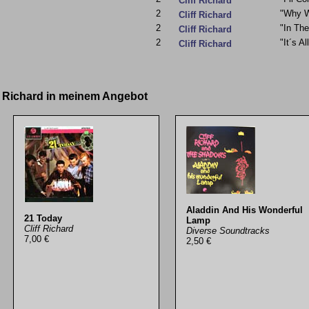
Cliff Richard
2
"Why W
Cliff Richard
2
"In The
Cliff Richard
2
"It´s Al
Cliff Richard
ff Richard in meinem Angebot
Aladdin And His Wonderful
21 Today
Lamp
Cliff Richard
Diverse Soundtracks
7,00 €
2,50 €