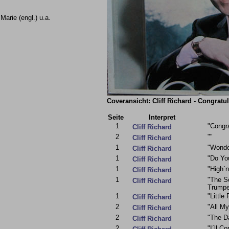
arie (engl.) u.a.
Coveransicht: Cliff Richard - Congratula
Seite
Interpret
1
"Congra
Cliff Richard
2
""
Cliff Richard
1
"Wonde
Cliff Richard
1
"Do Yo
Cliff Richard
1
"High´n
Cliff Richard
1
"The S
Cliff Richard
Trumpe
1
"Little
Cliff Richard
2
"All M
Cliff Richard
2
"The D
Cliff Richard
2
"I´ll C