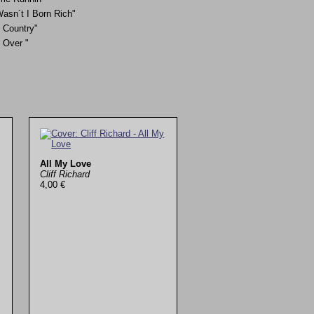
asn´t I Born Rich"
 Country"
l Over "
All My Love
Cliff Richard
4,00 €