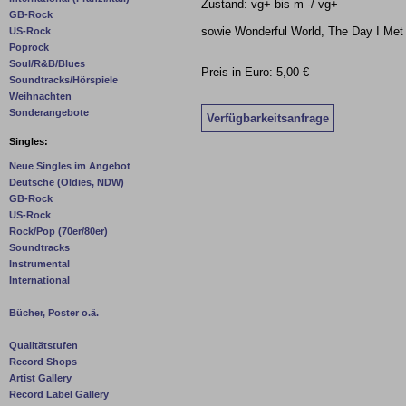
Zustand: vg+ bis m -/ vg+
GB-Rock
sowie Wonderful World, The Day I Met M
US-Rock
Poprock
Soul/R&B/Blues
Preis in Euro: 5,00 €
Soundtracks/Hörspiele
Weihnachten
Sonderangebote
Verfügbarkeitsanfrage
Singles:
Neue Singles im Angebot
Deutsche (Oldies, NDW)
GB-Rock
US-Rock
Rock/Pop (70er/80er)
Soundtracks
Instrumental
International
Bücher, Poster o.ä.
Qualitätstufen
Record Shops
Artist Gallery
Record Label Gallery