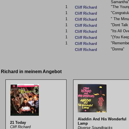
Samantha
1
"The Youn
Cliff Richard
1
"Congratul
Cliff Richard
1
" The Minu
Cliff Richard
1
"Dont Talk
Cliff Richard
1
"Its All Ov
Cliff Richard
1
"(You Kee
Cliff Richard
1
"Remembe
Cliff Richard
"Donna"
Cliff Richard
ff Richard in meinem Angebot
Aladdin And His Wonderful
21 Today
Lamp
Cliff Richard
Diverse Soundtracks