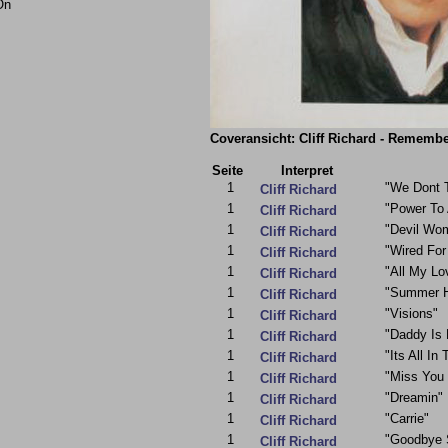
On
Coveransicht: Cliff Richard - Rememb
Seite
Interpret
1
"We Dont 
Cliff Richard
1
"Power To 
Cliff Richard
1
"Devil Wo
Cliff Richard
1
"Wired For
Cliff Richard
1
"All My Lo
Cliff Richard
1
"Summer H
Cliff Richard
1
"Visions"
Cliff Richard
1
"Daddy Is
Cliff Richard
1
"Its All I
Cliff Richard
1
"Miss You 
Cliff Richard
1
"Dreamin"
Cliff Richard
1
"Carrie"
Cliff Richard
1
"Goodbye 
Cliff Richard