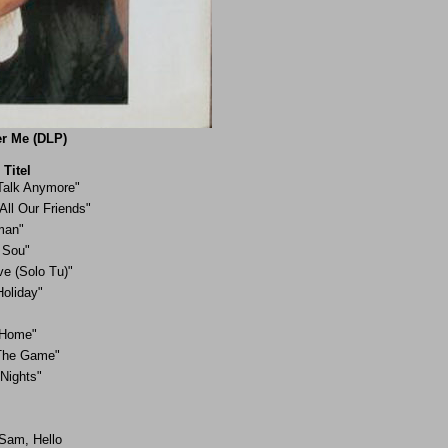
er Me (DLP)
Titel
Talk Anymore"
All Our Friends"
man"
 Sou"
ve (Solo Tu)"
oliday"
 Home"
n The Game"
Nights"
Sam, Hello