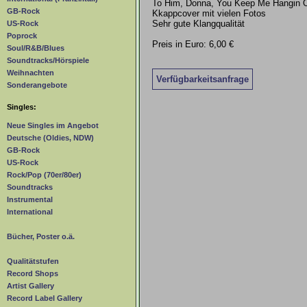
To Him, Donna, You Keep Me Hangin 
GB-Rock
Kkappcover mit vielen Fotos
Sehr gute Klangqualität
US-Rock
Poprock
Preis in Euro: 6,00 €
Soul/R&B/Blues
Soundtracks/Hörspiele
Weihnachten
Verfügbarkeitsanfrage
Sonderangebote
Singles:
Neue Singles im Angebot
Deutsche (Oldies, NDW)
GB-Rock
US-Rock
Rock/Pop (70er/80er)
Soundtracks
Instrumental
International
Bücher, Poster o.ä.
Qualitätstufen
Record Shops
Artist Gallery
Record Label Gallery