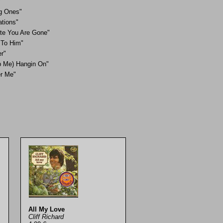
"
g Ones"
ations"
te You Are Gone"
 To Him"
er"
p Me) Hangin On"
r Me"
All My Love
Cliff Richard