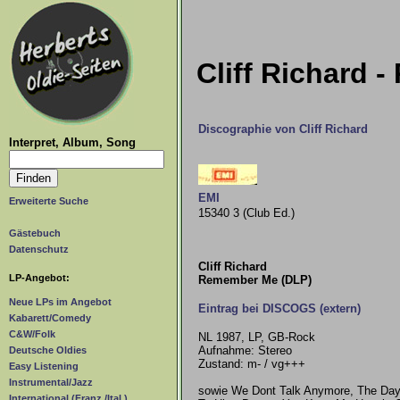
Cliff Richard 
Discographie von Cliff Richard
Interpret, Album, Song
EMI
Erweiterte Suche
15340 3 (Club Ed.)
Gästebuch
Datenschutz
Cliff Richard
LP-Angebot:
Remember Me (DLP)
Neue LPs im Angebot
Eintrag bei DISCOGS (extern)
Kabarett/Comedy
C&W/Folk
NL 1987, LP, GB-Rock
Aufnahme: Stereo
Deutsche Oldies
Zustand: m- / vg+++
Easy Listening
Instrumental/Jazz
sowie We Dont Talk Anymore, The Day 
International (Franz./Ital.)