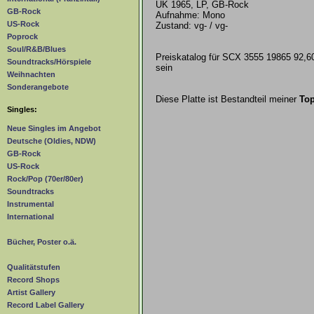
UK 1965, LP, GB-Rock
GB-Rock
Aufnahme: Mono
US-Rock
Zustand: vg- / vg-
Poprock
Soul/R&B/Blues
Preiskatalog für SCX 3555 19865 92,60
Soundtracks/Hörspiele
sein
Weihnachten
Sonderangebote
Diese Platte ist Bestandteil meiner
Top
Singles:
Neue Singles im Angebot
Deutsche (Oldies, NDW)
GB-Rock
US-Rock
Rock/Pop (70er/80er)
Soundtracks
Instrumental
International
Bücher, Poster o.ä.
Qualitätstufen
Record Shops
Artist Gallery
Record Label Gallery