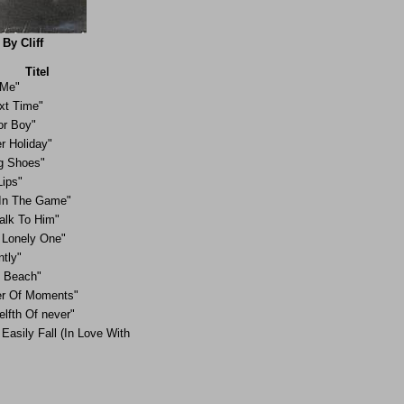
 By Cliff
Titel
e Me"
xt Time"
or Boy"
 Holiday"
g Shoes"
Lips"
l In The Game"
alk To Him"
e Lonely One"
tly"
 Beach"
er Of Moments"
lfth Of never"
 Easily Fall (In Love With