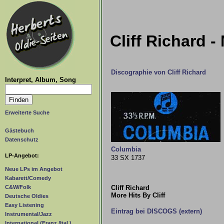
Cliff Richard -
Discographie von Cliff Richard
Interpret, Album, Song
Erweiterte Suche
Gästebuch
Datenschutz
Columbia
LP-Angebot:
33 SX 1737
Neue LPs im Angebot
Kabarett/Comedy
Cliff Richard
C&W/Folk
More Hits By Cliff
Deutsche Oldies
Easy Listening
Eintrag bei DISCOGS (extern)
Instrumental/Jazz
International (Franz./Ital.)