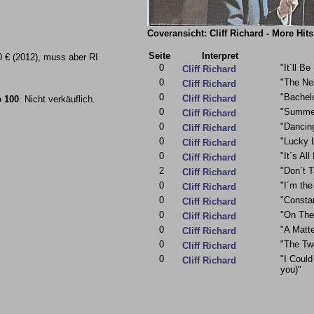
Coveransicht: Cliff Richard - More Hits
Seite
Interpret
 € (2012), muss aber RI
0
"It´ll B
Cliff Richard
0
"The Ne
Cliff Richard
0
"Bachel
Cliff Richard
 100
. Nicht verkäuflich.
0
"Summer
Cliff Richard
0
"Dancin
Cliff Richard
0
"Lucky 
Cliff Richard
0
"It´s Al
Cliff Richard
2
"Don´t T
Cliff Richard
0
"I´m th
Cliff Richard
0
"Constan
Cliff Richard
0
"On The
Cliff Richard
0
"A Matt
Cliff Richard
0
"The Twe
Cliff Richard
0
"I Could
Cliff Richard
you)"