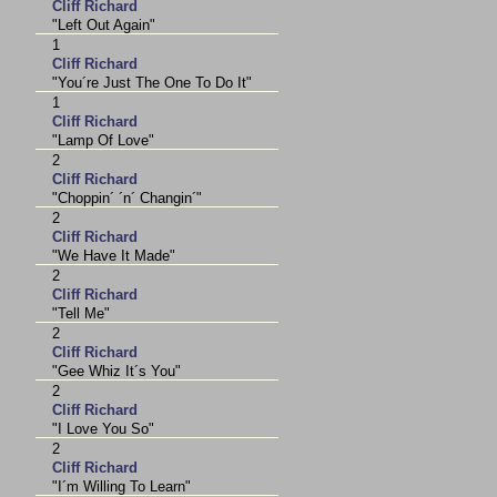
Cliff Richard
"Left Out Again"
1
Cliff Richard
"You´re Just The One To Do It"
1
Cliff Richard
"Lamp Of Love"
2
Cliff Richard
"Choppin´ ´n´ Changin´"
2
Cliff Richard
"We Have It Made"
2
Cliff Richard
"Tell Me"
2
Cliff Richard
"Gee Whiz It´s You"
2
Cliff Richard
"I Love You So"
2
Cliff Richard
"I´m Willing To Learn"