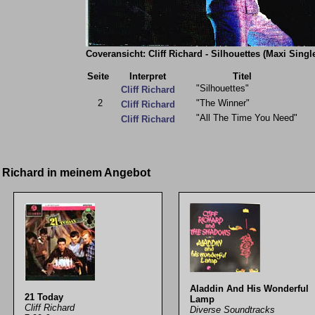
Coveransicht: Cliff Richard - Silhouettes (Maxi Singl
Seite
Interpret
Titel
"Silhouettes"
Cliff Richard
2
"The Winner"
Cliff Richard
"All The Time You Need"
Cliff Richard
ff Richard in meinem Angebot
Aladdin And His Wonderful
21 Today
Lamp
Cliff Richard
Diverse Soundtracks