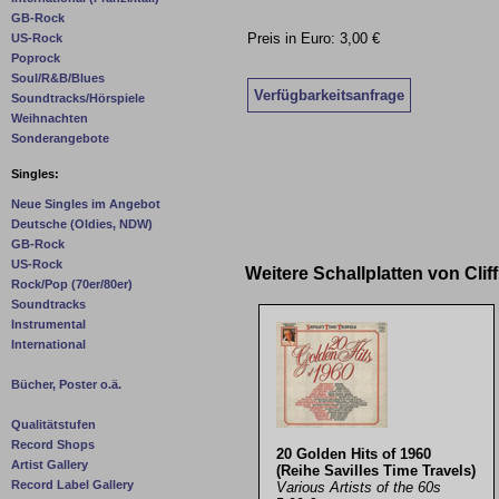
GB-Rock
Preis in Euro: 3,00 €
US-Rock
Poprock
Soul/R&B/Blues
Verfügbarkeitsanfrage
Soundtracks/Hörspiele
Weihnachten
Sonderangebote
Singles:
Neue Singles im Angebot
Deutsche (Oldies, NDW)
GB-Rock
US-Rock
Weitere Schallplatten von Cli
Rock/Pop (70er/80er)
Soundtracks
Instrumental
International
Bücher, Poster o.ä.
Qualitätstufen
Record Shops
20 Golden Hits of 1960
Artist Gallery
(Reihe Savilles Time Travels)
Record Label Gallery
Various Artists of the 60s