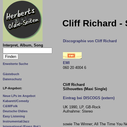
Cliff Richard -
Discographie von Cliff Richard
Interpret, Album, Song
EMI
Erweiterte Suche
060 20 4004 6
Gästebuch
Datenschutz
Cliff Richard
LP-Angebot:
Silhouettes (Maxi Single)
Neue LPs im Angebot
Eintrag bei DISCOGS (extern)
Kabarett/Comedy
C&W/Folk
UK 1990, LP, GB-Rock
Aufnahme: Stereo
Deutsche Oldies
Easy Listening
Instrumental/Jazz
sowie The Winner; All The Time You N
International (Franz./Ital.)