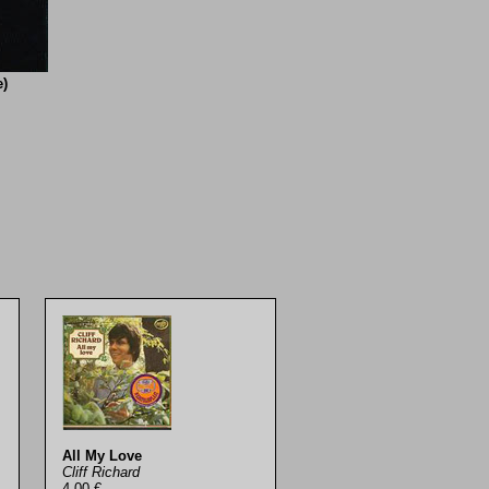
e)
All My Love
Cliff Richard
4,00 €