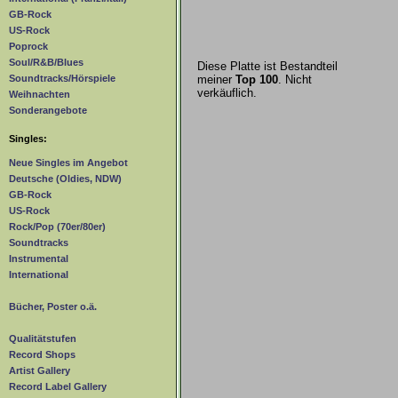
GB-Rock
US-Rock
Poprock
Soul/R&B/Blues
Diese Platte ist Bestandteil
meiner
Top 100
. Nicht
Soundtracks/Hörspiele
verkäuflich.
Weihnachten
Sonderangebote
Singles:
Neue Singles im Angebot
Deutsche (Oldies, NDW)
GB-Rock
US-Rock
Rock/Pop (70er/80er)
Soundtracks
Instrumental
International
Bücher, Poster o.ä.
Qualitätstufen
Record Shops
Artist Gallery
Record Label Gallery