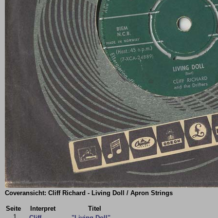
Coveransicht: Cliff Richard - Living Doll / Apron Strings
Seite
Interpret
Titel
1
Cliff
"Living Doll"