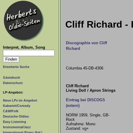
Cliff Richard -
Discographie von Cliff
Interpret, Album, Song
Richard
Erweiterte Suche
Columbia 45-DB-4306
Gästebuch
Datenschutz
Cliff Richard
Living Doll / Apron Strings
LP-Angebot:
Eintrag bei DISCOGS
Neue LPs im Angebot
(extern)
Kabarett/Comedy
C&W/Folk
NORW 1959, Single, GB-
Deutsche Oldies
Rock
Easy Listening
Aufnahme: Mono
Instrumental/Jazz
Zustand: vg+
International (Franz./Ital.)