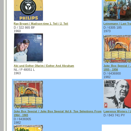
Ray Bryant / Madison-time 1. Teil / 2. Teil
Leinemann / Last Tr
D / 322 865 BF
D / 6305 185
1960
1973
Abi und Esther Ofarim / Esther And Abraham
Juke Box Special / 
NL / P 48051 L
1955 - 1958
1963
D / 6436900
1982
Juke Box Special / Juke Box Special Vol.6, Top Selections From
Lawrence Winters / 
D / 843 741 PY
1964 - 1965
D / 6436905
1982