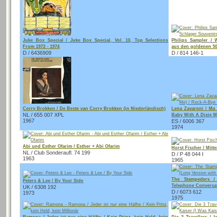
Juke Box Special / Juke Box Special, Vol. 10, Top Selections
Philips Sampler / 
From 1972 - 1974
aus den goldenen 5
D / 6436909
D / 814 146-1
Corry Brokken / De Beste van Corry Brokken (in Niederländisch)
Lena Zavaroni / Ma
NL / 655 007 XPL
Baby With A Dixie 
1967
ES / 6006 367
1974
Abi und Esther Ofarim / Esther + Abi Ofarim
Horst Fischer / Mitt
NL / Club Sonderaufl. 74 199
D / P 48 044 I
1963
1965
The Stampeders /
Peters & Lee / By Your Side
Telephone Conversa
UK / 6308 192
D / 6073 612
1973
1975