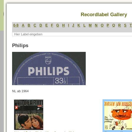
Menü
Recordlabel Gallery
0-9
A
B
C
D
E
F
G
H
I
J
K
L
M
N
O
P
Q
R
S
T
Philips
NL ab 1964