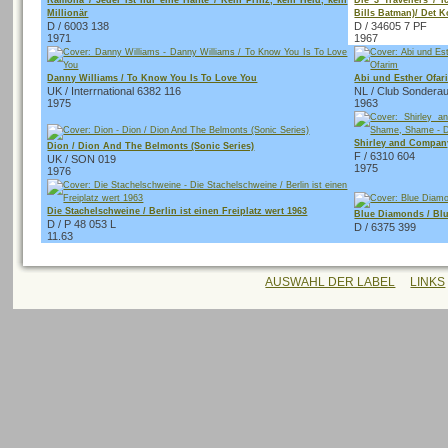
Ramona / Jeder ist nur eine Hälfte / Kein Prinz, kein Held, kein
Die 3 Travellers / 
Millionär
Bills Batman)/ Det K
D / 6003 138
D / 34605 7 PF
1971
1967
Danny Williams / To Know You Is To Love You
Abi und Esther Ofari
UK / Interrnational 6382 116
NL / Club Sonderau
1975
1963
Shirley and Compan
Dion / Dion And The Belmonts (Sonic Series)
F / 6310 604
UK / SON 019
1975
1976
Die Stachelschweine / Berlin ist einen Freiplatz wert 1963
Blue Diamonds / Bl
D / P 48 053 L
D / 6375 399
11.63
AUSWAHL DER LABEL
LINKS