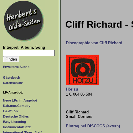
Cliff Richard -
Discographie von Cliff Richard
Interpret, Album, Song
Erweiterte Suche
Gästebuch
Datenschutz
Hör zu
LP-Angebot:
1 C 064 06 584
Neue LPs im Angebot
Kabarett/Comedy
C&W/Folk
Cliff Richard
Small Corners
Deutsche Oldies
Easy Listening
Eintrag bei DISCOGS (extern)
Instrumental/Jazz
International (Franz./Ital.)