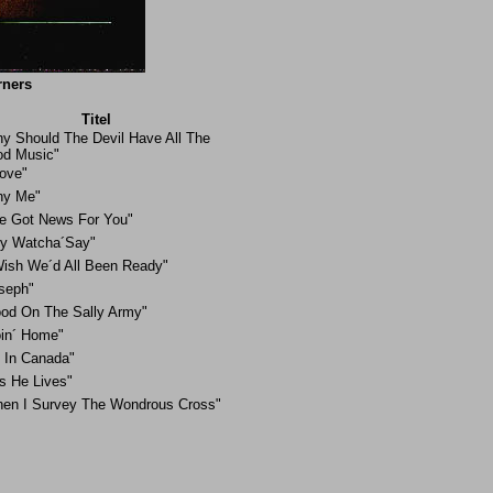
rners
Titel
y Should The Devil Have All The
d Music"
Love"
hy Me"
ve Got News For You"
y Watcha´Say"
Wish We´d All Been Ready"
seph"
od On The Sally Army"
in´ Home"
 In Canada"
s He Lives"
en I Survey The Wondrous Cross"