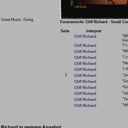
e Good Music, Going
Coveransicht: Cliff Richard - Small Co
Seite
Interpret
"Wh
Cliff Richard
Goo
"I 
Cliff Richard
"W
Cliff Richard
"I´
Cliff Richard
"He
Cliff Richard
"I 
Cliff Richard
2
"Jo
Cliff Richard
"Go
Cliff Richard
"Go
Cliff Richard
"Up
Cliff Richard
"Ye
Cliff Richard
"Wh
Cliff Richard
ff Richard in meinem Angebot