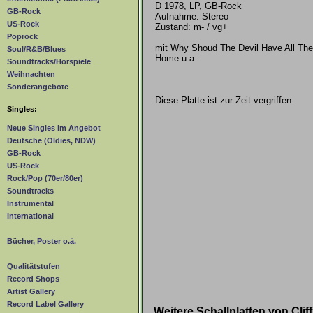
D 1978, LP, GB-Rock
GB-Rock
Aufnahme: Stereo
US-Rock
Zustand: m- / vg+
Poprock
mit Why Shoud The Devil Have All Th
Soul/R&B/Blues
Home u.a.
Soundtracks/Hörspiele
Weihnachten
Sonderangebote
Diese Platte ist zur Zeit vergriffen.
Singles:
Neue Singles im Angebot
Deutsche (Oldies, NDW)
GB-Rock
US-Rock
Rock/Pop (70er/80er)
Soundtracks
Instrumental
International
Bücher, Poster o.ä.
Qualitätstufen
Record Shops
Artist Gallery
Record Label Gallery
Weitere Schallplatten von Cli