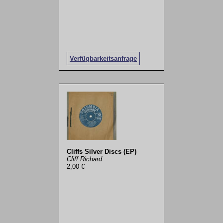
Verfügbarkeitsanfrage
Cliffs Silver Discs (EP)
Cliff Richard
2,00 €